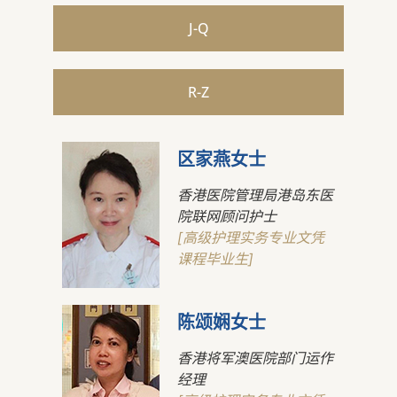
J-Q
R-Z
区家燕女士
香港医院管理局港岛东医
院联网顾问护士
[高级护理实务专业文凭
课程毕业生]
陈颂娴女士
香港将军澳医院部门运作
经理