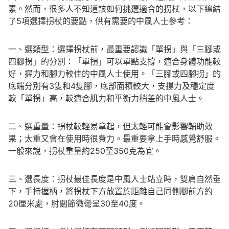
素。然而，很多人不知道該如何挑選適合的拐杖，以下總結
了5項選擇拐杖的要點，供有需要的中風人士參考：
一、選類型：選擇拐杖前，最重要認識「單拐」與「三腳或
四腳拐」的分別：「單拐」可以單點支撐，適合身體功能較
好，握力和腳力較佳的中風人士使用。「三腳或四腳拐」的
底端分別有3隻和4隻腳，底部面積較大，支撐力及穩定度
較「單拐」高，較適合肌力和平衡力稍差的中風人士。
二、選重量：拐杖較輕易拿起，但太輕可能會影響輔助效
果；太重又會在使用時很費力。最重要拿上手時感覺舒服。
一般來說，拐杖重量約250至350克為宜。
三、選長度：拐杖最佳長度是中風人士站立時，雙肩自然垂
下，手持握柄，將拐杖下方放置於距離自己同側腳前方約
20厘米處，肘關節微彎呈30至40度。