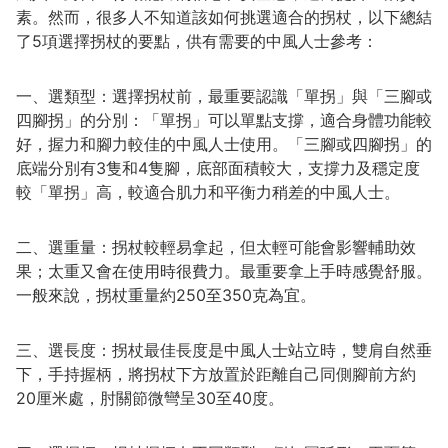
素。然而，很多人不知道該如何挑選適合的拐杖，以下總結
了5項選擇拐杖的要點，供有需要的中風人士參考：
一、選類型：選擇拐杖前，最重要認識「單拐」與「三腳或
四腳拐」的分別：「單拐」可以單點支撐，適合身體功能較
好，握力和腳力較佳的中風人士使用。「三腳或四腳拐」的
底端分別有3隻和4隻腳，底部面積較大，支撐力及穩定度
較「單拐」高，較適合肌力和平衡力稍差的中風人士。
二、選重量：拐杖較輕易拿起，但太輕可能會影響輔助效
果；太重又會在使用時很費力。最重要拿上手時感覺舒服。
一般來說，拐杖重量約250至350克為宜。
三、選長度：拐杖最佳長度是中風人士站立時，雙肩自然垂
下，手持握柄，將拐杖下方放置於距離自己同側腳前方約
20厘米處，肘關節微彎呈30至40度。