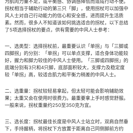
为肌肉力量不足，或平衡感、协调感降低而造成行动不便。
拐杖相当于辅助行动的第三只「脚」，使用拐杖可以加强中
风人士对自己行动能力的信心和安全感，进而提升生活质
素。然而，很多人不知道该如何挑选适合的拐杖，以下总结
了5项选择拐杖的要点，供有需要的中风人士参考：
一、选类型：选择拐杖前，最重要认识「单拐」与「三脚或
四脚拐」的分别：「单拐」可以单点支撑，适合身体功能较
好，握力和脚力较佳的中风人士使用。「三脚或四脚拐」的
底端分别有3只和4只脚，底部面积较大，支撑力及稳定度
较「单拐」高，较适合肌力和平衡力稍差的中风人士。
二、选重量：拐杖较轻易拿起，但太轻可能会影响辅助效
果；太重又会在使用时很费力。最重要拿上手时感觉舒服。
一般来说，拐杖重量约250至350克为宜。
三、选长度：拐杖最佳长度是中风人士站立时，双肩自然垂
下，手持握柄，将拐杖下方放置于距离自己同侧脚前方约