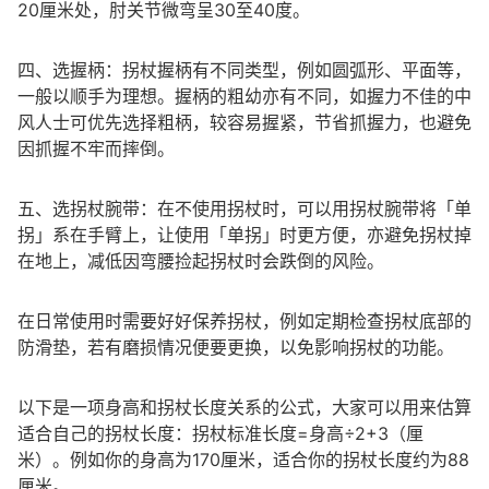
20厘米处，肘关节微弯呈30至40度。
四、选握柄：拐杖握柄有不同类型，例如圆弧形、平面等，
一般以顺手为理想。握柄的粗幼亦有不同，如握力不佳的中
风人士可优先选择粗柄，较容易握紧，节省抓握力，也避免
因抓握不牢而摔倒。
五、选拐杖腕带：在不使用拐杖时，可以用拐杖腕带将「单
拐」系在手臂上，让使用「单拐」时更方便，亦避免拐杖掉
在地上，减低因弯腰捡起拐杖时会跌倒的风险。
在日常使用时需要好好保养拐杖，例如定期检查拐杖底部的
防滑垫，若有磨损情况便要更换，以免影响拐杖的功能。
以下是一项身高和拐杖长度关系的公式，大家可以用来估算
适合自己的拐杖长度：拐杖标准长度=身高÷2+3（厘
米）。例如你的身高为170厘米，适合你的拐杖长度约为88
厘米。