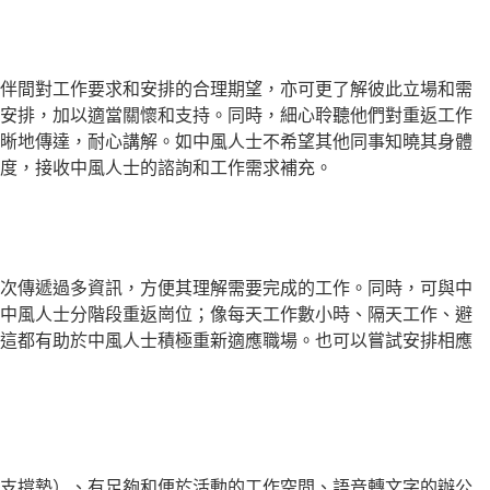
伴間對工作要求和安排的合理期望，亦可更了解彼此立場和需
安排，加以適當關懷和支持。同時，細心聆聽他們對重返工作
晰地傳達，耐心講解。如中風人士不希望其他同事知曉其身體
度，接收中風人士的諮詢和工作需求補充。
次傳遞過多資訊，方便其理解需要完成的工作。同時，可與中
中風人士分階段重返崗位；像每天工作數小時、隔天工作、避
這都有助於中風人士積極重新適應職場。也可以嘗試安排相應
支撐墊）、有足夠和便於活動的工作空間、語音轉文字的辦公