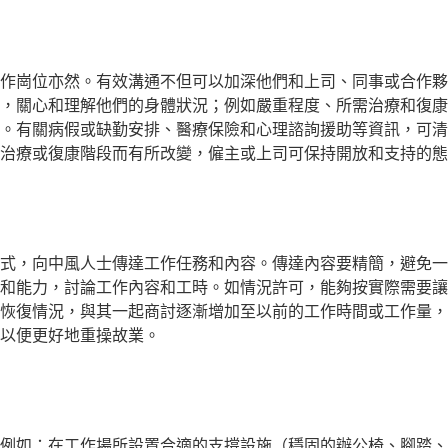
作崗位亦然。有效溝通不但可以加深他們和上司、同事或合作夥
，關心和理解他們的身體狀況；例如嚴重程度、所需治療和復康
。有關病假或缺勤安排、醫療保險和心理諮詢援助等資訊，可清
治療或復康階段而有所改變，僱主或上司可保持開放和支持的態
式，向中風人士傳達工作任務和內容。傳達內容要精簡，避免一
和能力，討論工作內容和工時。如情況許可，能夠按實際需要讓
恢復情況，與其一起商討逐漸增加至以前的工作時間或工作量，
以便更好地重操故業。
例如：在工作場所設置合適的支撐設施（穩固的辦公椅、腳踏、