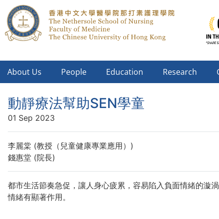
About Us
People
Education
Research
動靜療法幫助SEN學童
01 Sep 2023
李麗棠 (教授（兒童健康專業應用）)
錢惠堂 (院長)
都市生活節奏急促，讓人身心疲累，容易陷入負面情緒的漩渦
情緒有顯著作用。