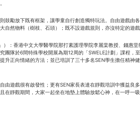
。
則鼓勵放下既有框架，讓學童自行創造獨特玩法。自由遊戲由各
大自然物料（樹枝、石頭）；既不設遊戲規則，亦沒特定的遊戲
計劃」）：香港中文大學醫學院那打素護理學院李麗棠教授、錢惠堂
究團隊於6間特殊學校開展為期12周的「SWELE計劃」課程，
提升正向情緒的方法；並已培訓了三十多名SEN學生擔任精神健
自由遊戲很有啟發性；更有SEN家長表達在靜觀培訓中獲益良
且在靜觀期間，大家一起坐在地墊上體驗放鬆心神，在一呼一吸