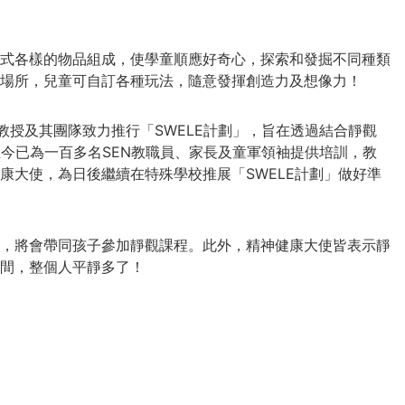
式各樣的物品組成，使學童順應好奇心，探索和發掘不同種類
場所，兒童可自訂各種玩法，隨意發揮創造力及想像力！
教授及其團隊致力推行「SWELE計劃」，旨在透過結合靜觀
至今已為一百多名SEN教職員、家長及童軍領袖提供培訓，教
康大使，為日後繼續在特殊學校推展「SWELE計劃」做好準
多，將會帶同孩子參加靜觀課程。此外，精神健康大使皆表示靜
間，整個人平靜多了！