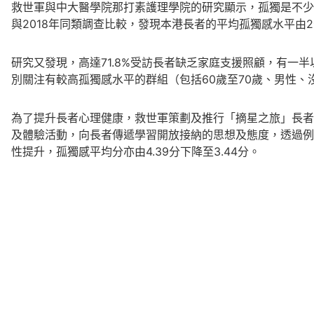
救世軍與中大醫學院那打素護理學院的研究顯示，孤獨是不少
與2018年同類調查比較，發現本港長者的平均孤獨感水平由2
研究又發現，高達71.8%受訪長者缺乏家庭支援照顧，有
別關注有較高孤獨感水平的群組（包括60歲至70歲、男性
為了提升長者心理健康，救世軍策劃及推行「摘星之旅」長者
及體驗活動，向長者傳遞學習開放接納的思想及態度，透過例如
性提升，孤獨感平均分亦由4.39分下降至3.44分。