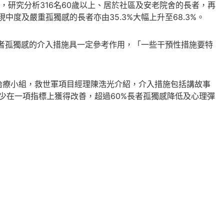
研究分析316名60歲以上、居於社區及安老院舍的長者，再
中度及嚴重孤獨感的長者亦由35.3%大幅上升至68.3%。
長者孤獨感的介入措施具一定參考作用，「一些干預性措施要特
治療小組，救世軍項目經理陳浩光介紹，介入措施包括講故事
少在一項指標上獲得改善，超過60%長者孤獨感降低及心理彈