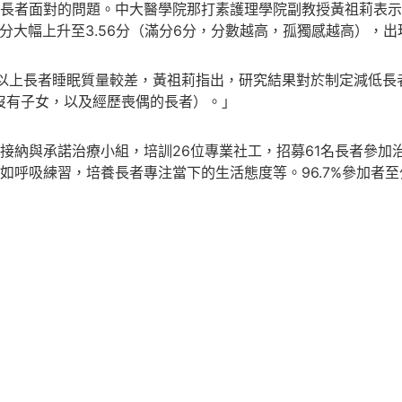
長者面對的問題。中大醫學院那打素護理學院副教授黃祖莉表示，
分大幅上升至3.56分（滿分6分，分數越高，孤獨感越高），出現
一半以上長者睡眠質量較差，黃祖莉指出，研究結果對於制定減低
、沒有子女，以及經歷喪偶的長者）。」
接納與承諾治療小組，培訓26位專業社工，招募61名長者參加
呼吸練習，培養長者專注當下的生活態度等。96.7%參加者至