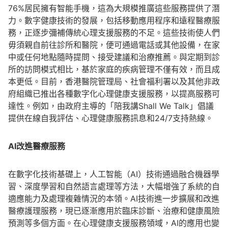
76%居民擁有智能手機，這為大規模推廣這些服務提供了潛
力。數字健康技術的發展，包括移動應用程序和遠程醫療服
務，正逐步彌補傳統心理支援服務的不足。這些技術使人們
毋須親自前往診所和醫院，便可通過電話或其他設備，在家
中或任何地點隨時提問、接受建議和治療推薦。與定期到診
所的訪問模式相比，基於家庭的疾病管理不僅有效，而且成
本更低。目前，香港醫院管理局、社會福利署以及其他非政
府組織已推出各種數字化心理健康支援服務，以提高服務可
達性。例如，由政府主導的「陪我講Shall We Talk」倡議
提供在線自我評估、心理健康服務訊息和24/7支持熱線。
AI
改進醫療服務
在數字化技術基礎上，人工智能（AI）技術通過融合機器學
習、深度學習和自然語言處理等方法，大幅增強了系統的自
適應能力及處理複雜情況的本領。AI技術進一步擴展和改進
醫療護理服務，現已逐漸應用於臨床診斷、治療和健康風險
預測等多個方面。在心理健康支援服務領域，AI的應用也變