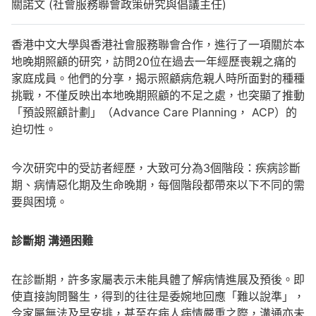
關諾文 (社會服務聯會政策研究與倡議主任)
香港中文大學與香港社會服務聯會合作，進行了一項關於本
地晚期照顧的研究，訪問20位在過去一年經歷喪親之痛的
家庭成員。他們的分享，揭示照顧病危親人時所面對的種種
挑戰，不僅反映出本地晚期照顧的不足之處，也突顯了推動
「預設照顧計劃」（Advance Care Planning， ACP）的
迫切性。
今次研究中的受訪者經歷，大致可分為3個階段：疾病診斷
期、病情惡化期及生命晚期，每個階段都帶來以下不同的需
要與困境。
診斷期
溝通困難
在診斷期，許多家屬表示未能具體了解病情進展及預後。即
使直接詢問醫生，得到的往往是委婉地回應「難以說準」，
令家屬無法及早安排，甚至在病人病情嚴重之際，溝通亦未