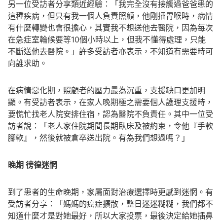
另一位受訪者分享類近經驗：「我完全沒有接觸過爸爸患的
這種疾病，但只有我一個人負責照顧，他剛插胃喉時，病情
有什麼轉變也會很擔心，其實我不想送他去醫院，因為每次
在急症室輪候要等10個小時以上，但我不懂得處理，只能
不斷送他去醫院。」許多受訪者亦表示，不知道有需要時可
向誰求助。
在病情惡化期，照顧者的壓力最為沉重，支援缺口更加明
顯。有受訪者表示，在家人晚期極之需要個人護理支援時，
要慌忙找老人院安排住宿，認為醫院不負責任。其中一位受
訪者說：「老人家住院期間長期臥床及被約束，令他『手軟
腳軟』，然後就被倉卒送出院。有為我們想過嗎？」
晚期
徬徨迷惘
到了患者的生命晚期，家屬面對治療選擇時更感到迷惘。有
受訪者分享：「媽媽的癌症擴散，整日迷迷糊糊，我們都不
知道什麼才是對她最好，所以大家投票，最後決定給她插鼻