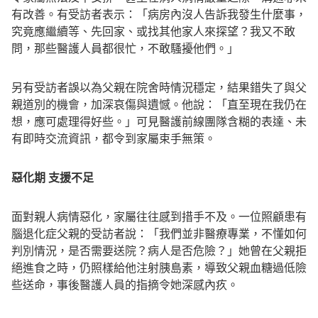
有改善。有受訪者表示：「病房內沒人告訴我發生什麼事，
究竟應繼續等、先回家、或找其他家人來探望？我又不敢
問，那些醫護人員都很忙，不敢騷擾他們。」
另有受訪者誤以為父親在院舍時情況穩定，結果錯失了與父
親道別的機會，加深哀傷與遺憾。他說：「直至現在我仍在
想，應可處理得好些。」可見醫護前線團隊含糊的表達、未
有即時交流資訊，都令到家屬束手無策。
惡化期
支援不足
面對親人病情惡化，家屬往往感到措手不及。一位照顧患有
腦退化症父親的受訪者說：「我們並非醫療專業，不懂如何
判別情況，是否需要送院？病人是否危險？」她曾在父親拒
絕進食之時，仍照樣給他注射胰島素，導致父親血糖過低險
些送命，事後醫護人員的指摘令她深感內疚。