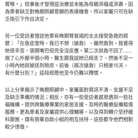
胃喉。」但事後才發現這治療並未能為母親添福或添壽，因
為患者缺乏對晚期照顧意願的表達機會，所以家屬只可在缺
乏指引下作出決定。
另一位受訪者憶述他患有晚期腎衰竭的太太接受急救的經
歷：「在急症室時，我已不想（搶救），雖然救到，我覺得
她很辛苦，張開嘴巴但完全沒反應。第二次就救不回了……
做了心外壓半個小時，醫生跟我說她已經走了，然後不足一
小時內她就被送到殮房。前後（兩次搶救）只相差15天，
有什麼分別？」這段經歷他至今仍難以釋懷。
以上分享揭示了晚期照顧中，家屬面對資訊不清、支援不足
及缺乏準備的情況；相反，亦有一些受訪者感恩遇到一些社
福機構，提供跨醫療專業的家居支援、及時的醫療設備租借
服務，更為患者及家屬提供心理輔導，以及得到轉介至紓緩
科跟進，還有朋輩自助小組的相互扶持，這些都令他們相對
較少徬徨。