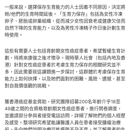
一般來說，選擇保存生育能力的人士因着不同原因，決定將
她/他們的生育時間延後。「生育力保存」包括為女性冷凍
卵子、胚胎或卵巢組織，從而減少女性因衰老或健康欠佳而
自然下降的生育能力，以及為男性冷凍精子作日後計劃生育
時使用。
這些有需要人士包括育齡期女性癌症患者，希望暫緩生育計
劃，待將來康復之後才懷孕。現時華人社會（包括內地及香
港）針對女性癌症患者於考慮生育力保存的相關研究並不
多，因此需要就這課題進一步探討，這群體於考慮保存生育
能力上如何抉擇，以及她們面對的困難、風險、遺憾，甚至
對自我價值觀的挑戰。
獲香港癌症基金資助，研究團隊招募200名年齡介乎18至
49歲之間的合資格育齡期女性癌症患者，進行問卷調查，
並邀請部分參與者接受電話訪問，詳細了解她們的個人經歷
及感受。整項研究希望能讓醫護人員在患者接受腫瘤治療
前，先向她們說明治療可能導致不孕不育，並了解患者的生