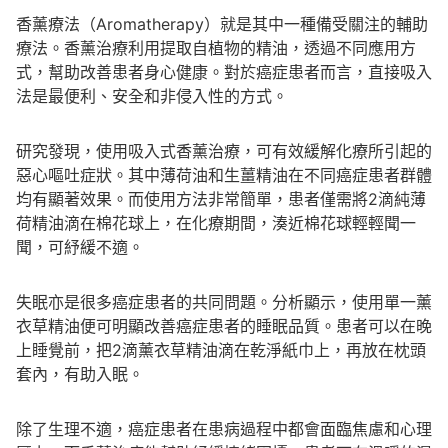
香薰療法（Aromatherapy）就是其中一種備受關注的輔助
療法。香薰治療利用提取自植物的精油，透過不同應用方
式，幫助改善患者身心健康。對於癌症患者而言，直接吸入
法是最便利、安全和非侵入性的方式。
研究發現，使用吸入式香薰治療，可有效緩解化療所引起的
惡心嘔吐症狀。其中薄荷油和生薑精油在不同癌症患者群體
均有顯著效果。而使用方法非常簡單，患者僅需將2滴純薄
荷精油滴在棉花球上，在化療期間，湊近棉花球輕輕聞一
聞，可紓緩不適。
失眠亦是很多癌症患者的共同問題。分析顯示，使用單一薰
衣草精油便可明顯改善癌症患者的睡眠品質。患者可以在晚
上睡覺前，把2滴薰衣草精油滴在乾淨紙巾上，再放在枕頭
套內，有助入眠。
除了生理不適，癌症患者在患病過程中都會面臨焦慮和心理