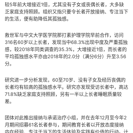
较5年前大增接近1倍，尤其没有子女或丧偶长者，大多缺
乏家庭支持照顾。组织又指只要令长者开放接纳、专注当下
的生活，便有助降低其孤独感。
救世军与中文大学医学院那打素护理学院早前合作，访问
316名60岁以上长者，发现当中68.3%出现中度及严重孤独
感，较2018年同类调查的35.3%，大增接近1倍，而长者的
平均孤独感水平亦由2018年的2.0分（满分6分）升至3.56
分。
研究进一步分析发现，60至70岁、没有子女及经历丧偶的
长者均有较高的孤独感水平。研究亦发现受访长者中，高达
71.8%缺乏家庭支持照顾，另有一半以上长者睡眠质量较
差。
团体对此推出接纳与承诺治疗小组，并在去年12月至今年2
月期间招募61名长者参与，期间教育长者以开放态度接纳
内在经验、专注于当下的生活体验及实践有价值的行动。计