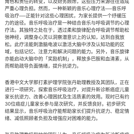
角色和责任的转变，以及财务顾虑，这些压力来源往往造成
严重心理负担。然而，一种新颖的音乐心理疗法──音乐呼
吸治疗──正能针对这些心理困扰，为家长提供一个纾缓压
力的途径。音乐呼吸治疗是一种结合音乐与呼吸调节的心理
疗法。其独特之处在于，透过柔和旋律配合呼吸调节帮助松
弛神经，调整身心灵以洞察潜意识上的认知，达到自我放
松。此疗法能刺激脑电波以激活大脑中涉及认知功能的区
域，包括记忆、注意力和解决问题的能力。另外，音乐旋律
亦能启动大脑中的「奖励机制」，释放多巴胺和血清素，从
而帮助疏导负面情绪，提升抗逆力。
香港中文大学那打素护理学院张丹助理教授及其团队，正在
进行一项研究，探索音乐呼吸治疗，对提升新诊断癌症儿童
家长抗逆力、改善心理困扰及生活质素的效用。现时已有约
30位癌症儿童家长参与是次研究，并反馈良好。初步研究
结果显示，音乐呼吸治疗能帮助家长们提升抗逆力、稳定情
绪、减低照顾者负担及增强应对困难的能力。