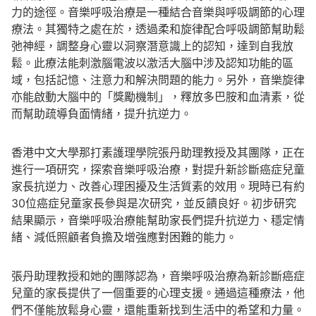
力的途徑。音樂呼吸治療是一種結合音樂與呼吸調節的心理
療法。其獨特之處在於，透過柔和旋律配合呼吸調節幫助鬆
弛神經，調整身心靈以洞察潛意識上的認知，達到自我放
鬆。此療法能刺激腦電波以激活大腦中涉及認知功能的區
域，包括記憶、注意力和解決問題的能力。另外，音樂旋律
亦能啟動大腦中的「獎勵機制」，釋放多巴胺和血清素，從
而幫助疏導負面情緒，提升抗逆力。
香港中文大學那打素護理學院張丹助理教授及其團隊，正在
進行一項研究，探索音樂呼吸治療，對提升新診斷癌症兒童
家長抗逆力、改善心理困擾及生活質素的效用。現時已有約
30位癌症兒童家長參與是次研究，並反饋良好。初步研究
結果顯示，音樂呼吸治療能幫助家長們提升抗逆力、穩定情
緒、減低照顧者負擔及增強應對困難的能力。
張丹助理教授和她的團隊認為，音樂呼吸治療為新診斷癌症
兒童的家長提供了一個重要的心理支援。通過這種療法，他
們不僅能放鬆身心靈，還能重新找到生活中的希望和力量。