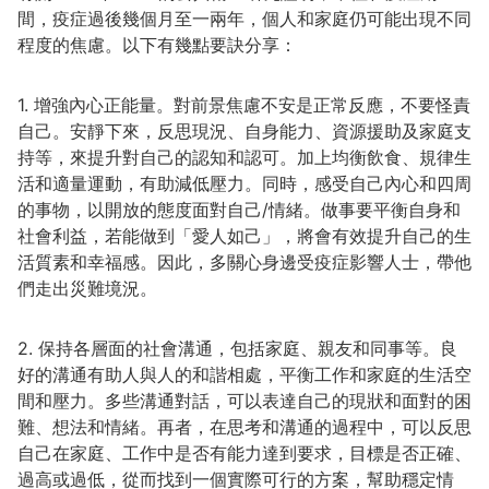
間，疫症過後幾個月至一兩年，個人和家庭仍可能出現不同
程度的焦慮。以下有幾點要訣分享：
1. 增強內心正能量。對前景焦慮不安是正常反應，不要怪責
自己。安靜下來，反思現況、自身能力、資源援助及家庭支
持等，來提升對自己的認知和認可。加上均衡飲食、規律生
活和適量運動，有助減低壓力。同時，感受自己內心和四周
的事物，以開放的態度面對自己/情緒。做事要平衡自身和
社會利益，若能做到「愛人如己」，將會有效提升自己的生
活質素和幸福感。因此，多關心身邊受疫症影響人士，帶他
們走出災難境況。
2. 保持各層面的社會溝通，包括家庭、親友和同事等。良
好的溝通有助人與人的和諧相處，平衡工作和家庭的生活空
間和壓力。多些溝通對話，可以表達自己的現狀和面對的困
難、想法和情緒。再者，在思考和溝通的過程中，可以反思
自己在家庭、工作中是否有能力達到要求，目標是否正確、
過高或過低，從而找到一個實際可行的方案，幫助穩定情