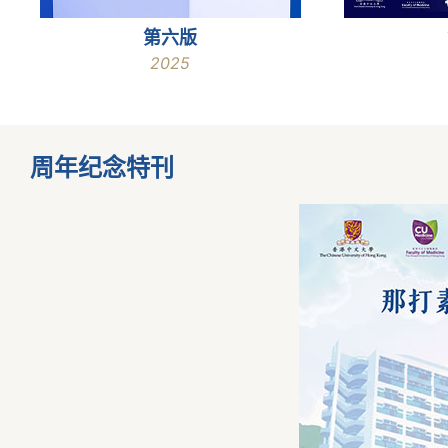
第六版
2025
周年纪念特刊