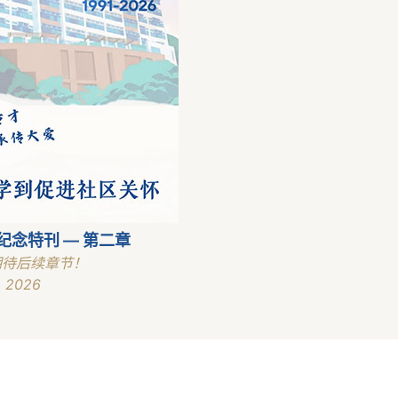
纪念特刊 — 第二章
期待后续章节！
2026