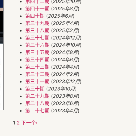
第四十二期
(
2025年10月
)
第四十一期
(
2025年8月
)
第四十期
(
2025年6月
)
第三十九期
(
2025年4月
)
第三十八期
(
2025年2月
)
第三十七期
(
2024年12月
)
第三十六期
(
2024年10月
)
第三十五期
(
2024年8月
)
第三十四期
(
2024年6月
)
第三十三期
(
2024年4月
)
第三十二期
(
2024年2月
)
第三十一期
(
2023年12月
)
第三十期
(
2023年10月
)
第二十九期
(
2023年8月
)
第二十八期
(
2023年6月
)
第二十七期
(
2023年4月
)
1
2
下一个›