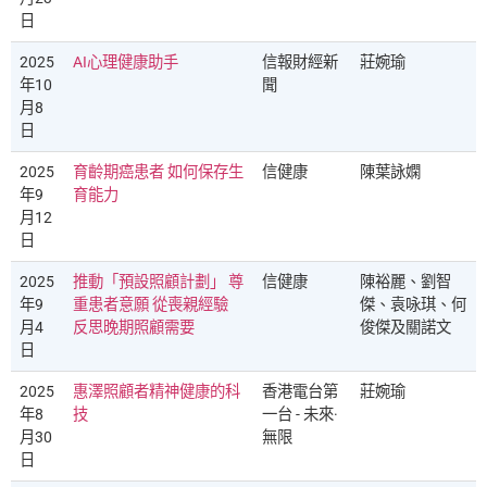
日
2025
AI心理健康助手
信報財經新
莊婉瑜
年10
聞
月8
日
2025
育齡期癌患者 如何保存生
信健康
陳葉詠嫻
年9
育能力
月12
日
2025
推動「預設照顧計劃」 尊
信健康
陳裕麗、劉智
年9
重患者意願 從喪親經驗
傑、袁咏琪、何
月4
反思晚期照顧需要
俊傑及關諾文
日
2025
惠澤照顧者精神健康的科
香港電台第
莊婉瑜
年8
技
一台 - 未來·
月30
無限
日