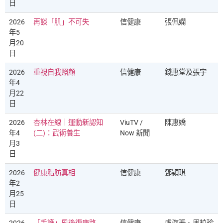
日
2026
再談「肌」不可失
信健康
張佩嫻
年5
月20
日
2026
重視自我照顧
信健康
錢惠堂及張宇
年4
月22
日
2026
杏林在線｜運動新認知
ViuTV /
陳惠嬌
年4
(二)：武術養生
Now 新聞
月3
日
2026
健康脂肪真相
信健康
鄧穎琪
年2
月25
日