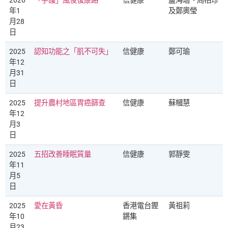
2026
「手護」風後復康路
信健康
盧海珊、周柏珍
年1
及鄭奧瑩
月28
日
2025
認知功能之「肌不可失」
信健康
鄭可瑜
年12
月31
日
2025
提升農村地區胃癌篩查
信健康
蘇幗慧
年12
月3
日
2025
五招改善睡眠質量
信健康
郭靜雯
年11
月5
日
2025
愛在黃昏
香港電台鏗
黃祖莉
年10
鏘集
月23