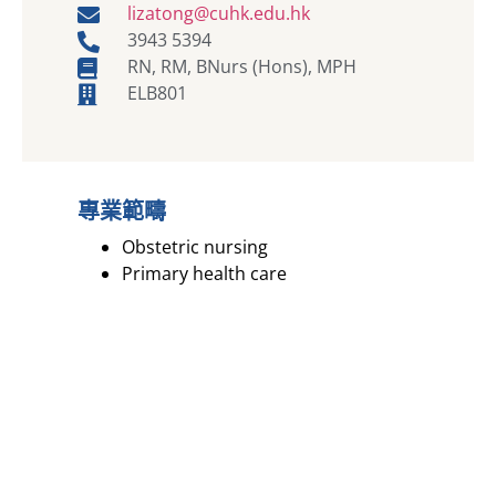
lizatong@cuhk.edu.hk
3943 5394
RN, RM, BNurs (Hons), MPH
ELB801
專業範疇
Obstetric nursing
Primary health care