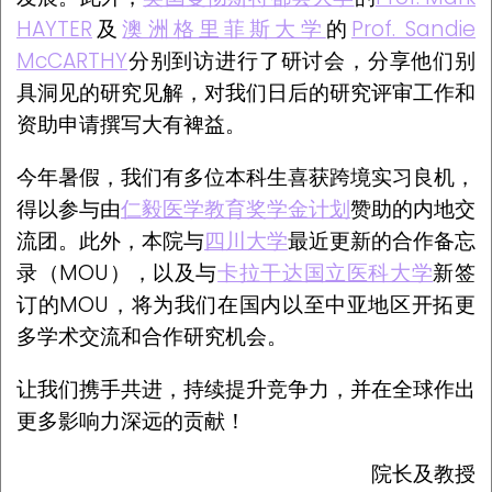
HAYTER
及
澳洲格里菲斯大学
的
Prof. Sandie
McCARTHY
分别到访进行了研讨会，分享他们别
具洞见的研究见解，对我们日后的研究评审工作和
资助申请撰写大有裨益。
今年暑假，我们有多位本科生喜获跨境实习良机，
得以参与由
仁毅医学教育奖学金计划
赞助的内地交
流团。此外，本院与
四川大学
最近更新的合作备忘
录（MOU），以及与
卡拉干达国立医科大学
新签
订的MOU，将为我们在国内以至中亚地区开拓更
多学术交流和合作研究机会。
让我们携手共进，持续提升竞争力，并在全球作出
更多影响力深远的贡献！
院长及教授