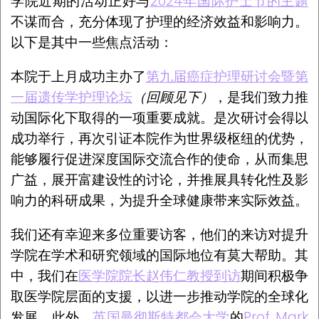
学院近期的活动正好与
2024年国际护士节的主题
不谋而合，充分体现了护理的经济效益和影响力。
以下是其中一些焦点活动：
本院于上月成功主办了
第九届癌症护理研讨会暨第
一届遗传学护理论坛
（回顾见下）
，是我们致力推
动国际化下取得的一项重要成就。是次研讨会得以
成功举行，再次引证本院作为世界级枢纽的优势，
能够履行促进深度国际交流合作的使命，从而集思
广益，展开富建设性的讨论，并推展具转化性及影
响力的科研成果，为提升全球健康带来实际效益。
我们还有幸迎来多位重要访客，他们的来访对提升
学院在学术和研究领域的国际地位有莫大帮助。其
中，我们在
医学院院长赵伟仁教授到访
期间积极争
取医学院层面的支援，以进一步推动学院的全球化
发展。此外，
英国曼彻斯特都会大学
的
Prof. Mark