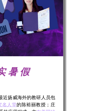
实暑假
最近扬威海外的教研人员包
究名人堂
的陈裕丽教授；庄