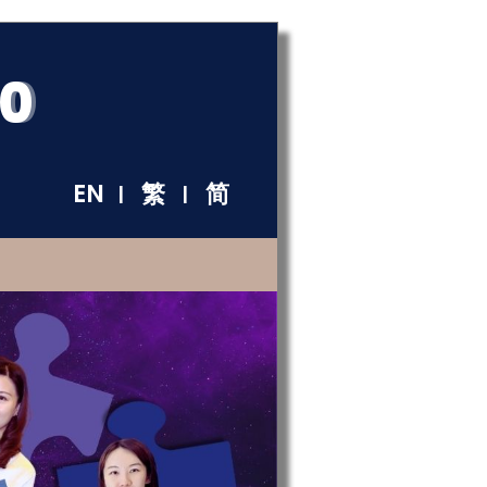
60
EN
繁
简
|
|