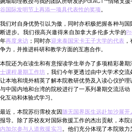
婉瑜助理教授与我的团队所研发的Pai.ACT™情绪⽀
谷国际发明节上再添一项具代表性的奖项
。
我们对自身优势引以为傲，同时亦积极把握各种与国
断进步。我们很高兴邀得来自加拿大多伦多大学的
P
年
再度来访
；同时亦
迎来泰国宋卡王子大学的代表
，
争力，并推进科研和教学方面的互惠合作。
本院还为在读生和有意报读学生举办了多项精彩暑期
士课程暑期工作坊
，我们今年更透过由中大学术交流
让本地和境外精英了解本院教研优势及入读心仪护理
与中国内地和台湾的院校进行了一系列暑期交流活动
化互动和体验式学习。
最近，本院苏衍霈校友因
随无国界医生远赴加沙展开
报导。除了苏校友对国际救援工作的杰出贡献，本院
内加尔参与人道救援实习
。他们充分体现了本院致力