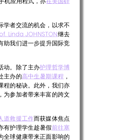
援手机应用程式，亦
在美国硅
际学者交流的机会，以求不
rof. Linda JOHNSTON
继去
有助我们进一步提升国际竞
活动。除了主办
护理哲学博
处主办的
高中生暑期课程
，
课程的秘诀。此外，我们亦
，为参加者带来丰富的跨文
人道救援工作
而获媒体焦点
亦有护理学生趁暑假
前往塞
为全球健康带来正面影响的