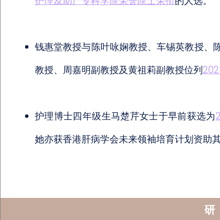
护理及助产专科学院荣誉院士荣衔
的人选。
钱惠堂教授与陈叶咏娴教授、车锡英教授、
教授、周嘉明副教授及黄祖莉副教授位列
20
护理博士四年级生马楚芹女士于早前获选为
她亦获香港肝病学会未来领袖培育计划资助
研