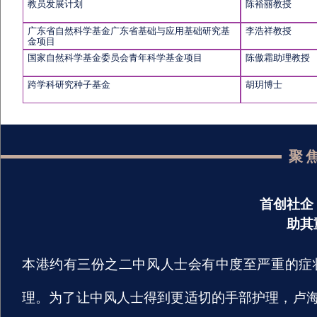
教员发展计划
陈裕丽教授
广东省自然科学基金广东省基础与应用基础研究基
李浩祥教授
金项目
国家自然科学基金委员会青年科学基金项目
陈傲霜助理教授
跨学科研究种子基金
胡玥博士
聚
首创社企
助其
本港约有三份之二中风人士会有中度至严重的症
理。为了让中风人士得到更适切的手部护理，卢