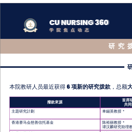
CU NURSING 360
学院焦点动态
研究
本院教研人员最近获得
6 项新的研究拨款
，总额
大
首席研
撥款來源
共同
主題研究計劃
車錫英教授 *
香港赛马会慈善信托基金
陈裕丽教授 *
谭汉麟研究助理