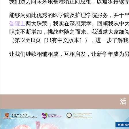
我们致力向未来领袖灌输正向思维，以追求持续
能够为如此优秀的医学院及护理学院服务，并于
誉院士
两大殊荣，我实在深感荣幸。回顾我从中
职责不断增加，挑战亦随之而来。我诚邀大家细
（第12至13页［只有中文版本］），进一步了
让我们继续相辅相成，互相启发，让新学年成为
活