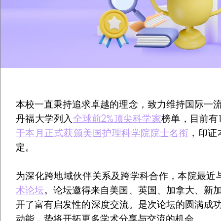
本校一直秉持追求卓越的理念，致力维持国际一
丹福大学列入
全球前2%顶尖科学家
榜单，目前有
于本月正式获颁美国护理科学院院士名衔
，印证
定。
为深化跨地域伙伴关系及跨学科合作，本院最近
术论坛
。论坛邀得来自美国、英国、加拿大、新
开了富有启发性的深度交流。是次论坛的圆满成功为
动能，势将开拓更多学术分享与交流的机会。