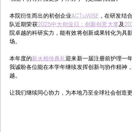
本院衍生而出的初创企业
ACTuWISE
，在研发结
队近期荣获
2025中大创业日：创新创意大奖
及
2
院卓越的科研实力，能有效将创新成果转化为具
场。
本年度的
薪火相传典礼
迎来新一届注册前护理一
我诚盼各位能在本学年继续发挥创新与协作精神
越。
让我们继续同心协力，为本地乃至全球社会创造