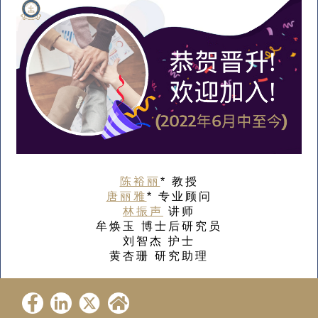
陈裕丽
* 教授
唐丽雅
* 专业顾问
林振声
讲师
牟焕玉 博士后研究员
刘智杰 护士
黄杏珊 研究助理