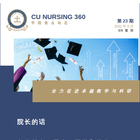
CU NURSING 360
第 23 期
学院焦点动态
2022 年 8 月
EN
繁
简
全力促进卓越教学与科研
院长的话