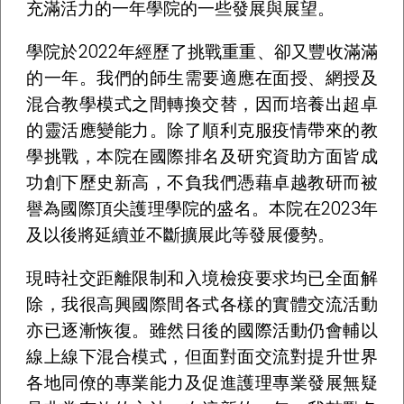
充滿活力的一年學院的一些發展與展望。
學院於2022年經歷了挑戰重重、卻又豐收滿滿
的一年。我們的師生需要適應在面授、網授及
混合教學模式之間轉換交替，因而培養出超卓
的靈活應變能力。除了順利克服疫情帶來的教
學挑戰，本院在國際排名及研究資助方面皆成
功創下歷史新高，不負我們憑藉卓越教研而被
譽為國際頂尖護理學院的盛名。本院在2023年
及以後將延續並不斷擴展此等發展優勢。
現時社交距離限制和入境檢疫要求均已全面解
除，我很高興國際間各式各樣的實體交流活動
亦已逐漸恢復。雖然日後的國際活動仍會輔以
線上線下混合模式，但面對面交流對提升世界
各地同僚的專業能力及促進護理專業發展無疑