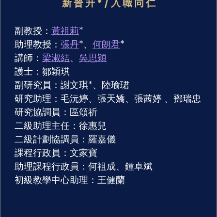
新晉升*
/
入職同仁
副教授：
黃祖莉
*
助理教授：
張丹
*、
何朗君
*
講師：
梁淑結
、
吳思穎
護士：鄒穎琪
副研究員：謝文琪*、陸瑜珺
研究助理：毛沅婷、張天嬌、張茜婷 、鄧瑞忠
研究協調員：區頌祈
二級助理主任：徐惠兒
二級計劃協調員：羅嘉儀
課程行政員：文家寶
助理課程行政員：何祖成、鍾卓斌
初級教學中心助理：王健蘭