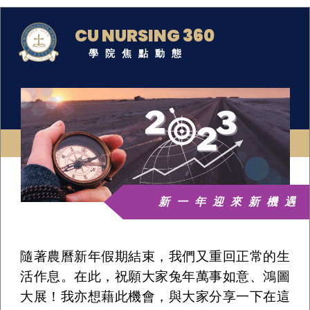
CU NURSING 360
學院焦點動態
新一年迎來新機遇
隨著農曆新年假期結束，我們又重回正常的生
活作息。在此，祝願大家兔年萬事如意、鴻圖
大展！我亦想藉此機會，與大家分享一下在這