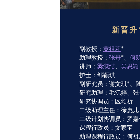
新晋升
副教授：
黄祖莉
*
助理教授：
张丹
*、
何
讲师：
梁淑结
、
吴思颖
护士：邹颖琪
副研究员：谢文琪*、
研究助理：毛沅婷、张
研究协调员：区颂祈
二级助理主任：徐惠
二级计划协调员：罗
课程行政员：文家宝
助理课程行政员：何祖