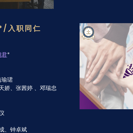
*
/
入职同仁
朗君
*
陆瑜珺
天娇、张茜婷 、邓瑞忠
儿
嘉仪
成、钟卓斌