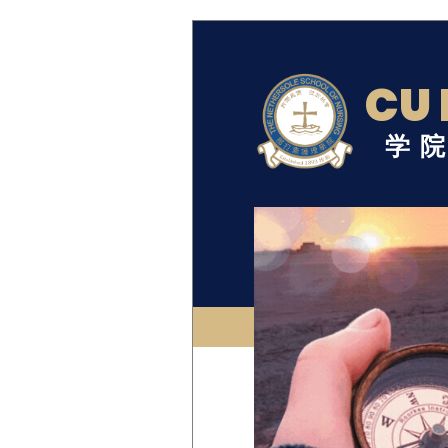
CU 
学