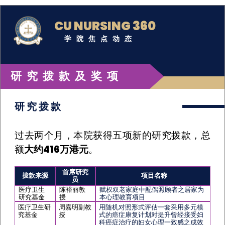
CU NURSING 360
学院焦点动态
研究拨款及奖项
研究拨款
过去两个月，本院获得五项新的研究拨款，总
额
大约416万港元
。
首席研究
拨款来源
项目名称
员
医疗卫生
陈裕丽教
赋权双老家庭中配偶照顾者之居家为
研究基金
授
本心理教育项目
医疗卫生研
周嘉明副教
用随机对照形式评估一套采用多元模
究基金
授
式的癌症康复计划对提升曾经接受妇
科癌症治疗的妇女心理一致感之成效