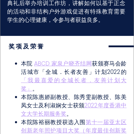
典礼后举办培训工作坊，讲解如何以基于正念
的活动和非结构户外游戏促进有特殊教育需要
学生的心理健康，令参与者获益良多。
奖项及荣誉
本院
ABCD 家泉户晓齐结网
获颁赛马会龄
活城市「全城．长者友善」计划2022的
「我最喜爱的全城长者．友善计划大
奖」
。
本院陈惠娇副教授、陈秀雯副教授、陈美
凤女士及利淑娴女士获颁
2022年度香港中
文大学长期服务奖
。
本院陈裕丽教授获选入围
第十一届亚太区
创新老年照护项目大奖（年度最佳创新奖