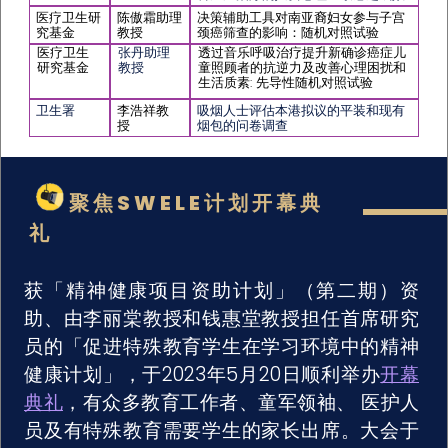
医疗卫生研
陈傲霜助理
决策辅助工具对南亚裔妇女参与子宫
究基金
教授
颈癌筛查的影响：随机对照试验
医疗卫生
张丹助理
透过音乐呼吸治疗提升新确诊癌症儿
研究基金
教授
童照顾者的抗逆力及改善心理困扰和
生活质素: 先导性随机对照试验
卫生署
李浩祥教
吸烟人士评估本港拟议的平装和现有
授
烟包的问卷调查
聚焦SWELE计划开幕典
礼
获「精神健康项目资助计划」（第二期）资
助、由李丽棠教授和钱惠堂教授担任首席研究
员的「促进特殊教育学生在学习环境中的精神
健康计划」，于2023年5月20日顺利举办
开幕
典礼
，有众多教育工作者、童军领袖、 医护人
员及有特殊教育需要学生的家长出席。大会于