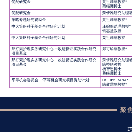
优配研究金
黃祖莉副教授*
蔡继洲博士
优配研究金
萧倩雅研究助理教
策略专题研究资助金
黃祖莉副教授*
中大策略种子基金合作研究计划
庄婉瑜助理教授*
钱惠堂教授
中大策略种子基金合作研究计划
黄祖莉副教授
那打素护理实务研究中心 —改进循证实践合作研究
郑可瑜副教授*
项目基金
那打素护理实务研究中心 —改进循证实践合作研究
萧倩雅研究助理教
项目基金
陈裕丽教授
杨智恩博士
蔡继洲博士
平等机会委员会 –“平等机会研究项目资助计划”
Dr. Tika RANA*
陈傲霜副教授*
聚