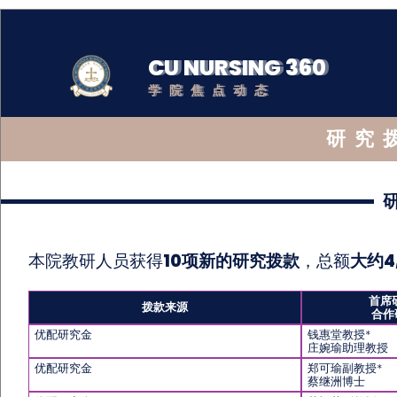
CU NURSING 360
学院焦点动态
研究
本院教研人员获得
10项新的研究拨款
，总额
大约4
首席研
拨款来源
合作
优配研究金
钱惠堂教授*
庄婉瑜助理教授
优配研究金
郑可瑜副教授*
蔡继洲博士