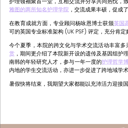
护理领袖聚首一堂，互相交流并分享共同热忱，
雅图的两所知名护理学院
，交流成果丰硕，促成
在教育成就方面，专业顾问杨咏恩博士获颁
英国高
可的英国专业标准架构 (UK PSF) 评定，充
今个夏季，本院的跨文化与学术交流活动丰富多
赏
，期间更介绍了本院新开设的遗传及基因组护
南韩的年轻研究人才，参与一年一度的
护理哲学
内地的学生交流活动，亦进一步促进了跨地域学
暑假快将结束，我期望大家都能以充沛活力迎接