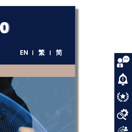
60
EN
繁
简
|
|