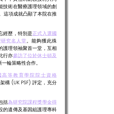
能技術在醫療護理領域的創
港元。這項成就凸顯了本院在推
忘經歷，特別是
正式入選國
際護理研究名人堂
。能夠獲此殊
的護理領袖聚首一堂，互相
此行亦
參訪了位於休士頓及
新一輪策略性合作。
國高等教育學院院士資格
(UK PSF) 評定，充分
包括
為研究院課程獎學金得
設的遺傳及基因組護理專科