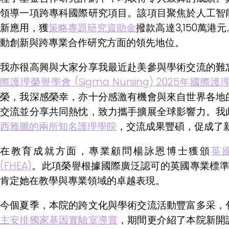
領導一項跨專科國際研究項目。該項目聚焦於人工智
新應用，獲
策略專題研究資助金
撥款高達3,150萬
動創新與跨專業合作研究方面的領先地位。
我亦很高興與大家分享我最近赴美參與學術交流的難
際護理榮譽學會 (Sigma Nursing) 2025年國
榮，我深感榮幸，亦十分感激有機會與來自世界各地
交流並分享共同熱忱，致力攜手擴展全球影響力。我
西雅圖的兩所知名護理學院
，交流成果豐碩，促成了
在教育成就方面，專業顧問楊詠恩博士獲頒
英
(FHEA)
。此項榮譽根據國際廣泛認可的英國專業標準架構 
肯定她在教學與專業領域的卓越表現。
今個夏季，本院的跨文化與學術交流活動豐富多采，
主安排獨家基因實驗室導賞
，期間更介紹了本院新開