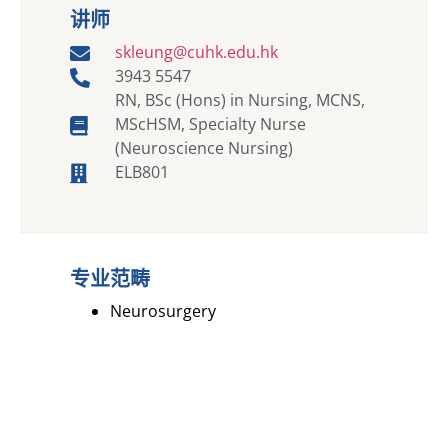
讲师
skleung@cuhk.edu.hk
3943 5547
RN, BSc (Hons) in Nursing, MCNS,
MScHSM, Specialty Nurse
(Neuroscience Nursing)
ELB801
专业范畴
Neurosurgery