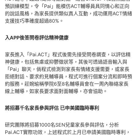
預訓練模型，令「Pai」能模仿ACT輔導員具同情心和正向
的說話風格，為家長提供類似真人互動，成功運用ACT情緒
支援技巧準確度超過80%。
入
APP後答問卷評估精神健康
家長進入「Pai.ACT」程式後需先接受問卷調查，以評估精
神健康，包括焦慮或抑鬱徵狀等，其後可透過語音輸入與
「Pai」聊天，倘程式檢測到家長有情緒支援需要，或家長
拒絕對話、要求約見輔導員，程式可進行個案分流和即時預
約服務。莊婉瑜稱學院6至8名輔導員會在一周內聯絡家長
線上輔導，如家長要求面對面輔導，亦會協助。
將招募千名家長參與評估 已申美國臨時專利
研究團隊將招募1000名SEN兒童家長參與評估，分析
Pai.ACT實際功效，上述程式於上月已申請美國臨時專利，