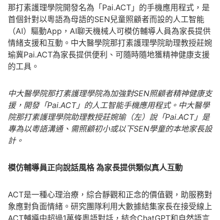
那打素護理學院開發名為「Pai.ACT」的手機應用程式，是
首個針對以粵語為母語的SEN兒童照顧者而設的人工智能
（AI）驅動App，AI聊天機械人可模仿輔導人員為家長提供
情緒支援和互動。中大醫學院那打素護理學院助理教授莊婉
瑜冀Pai.ACT為家長提供便利、可隨時隨地獲精神健康支援
的工具。
中大醫學院那打素護理學院為加強對SEN照顧者精神健康支
援，開發「Pai.ACT」的人工智能手機應用程式。中大醫學
院那打素護理學院助理教授莊婉瑜（左）說「Pai.ACT」是
專為以粵語溝通、需照顧初小或以下SEN學童的本地家長設
計。
模仿輔導員正向說話風格 為家長提供類似真人互動
ACT是一種心理治療，綜合靜觀和正念的價值觀，助服務對
象應對負面情緒。研究團隊利用大數據結集家長在接受線上
ACT輔導中超過1萬條粵語對話，結合ChatGPT和自然語言