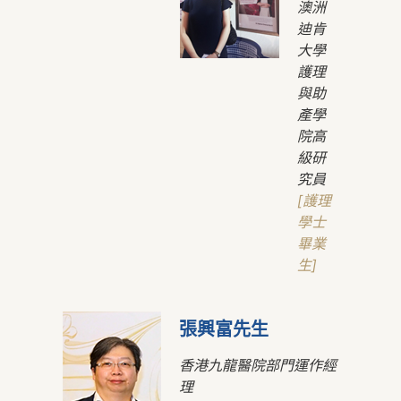
澳洲
迪肯
大學
護理
與助
產學
院高
級研
究員
[護理
學士
畢業
生]
張興富先生
香港九龍醫院部門運作經
理