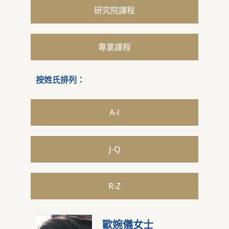
研究院課程
專業課程
按姓氏排列：
A-I
J-Q
R-Z
歐婉儀女士