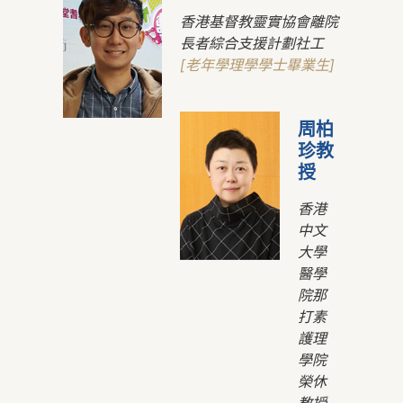
香港基督教靈實協會離院
長者綜合支援計劃社工
[老年學理學學士畢業生]
周柏
珍教
授
香港
中文
大學
醫學
院那
打素
護理
學院
榮休