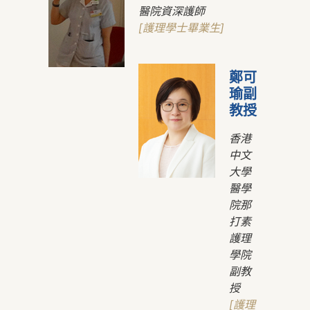
醫院資深護師
[護理學士畢業生]
鄭可
瑜副
教授
香港
中文
大學
醫學
院那
打素
護理
學院
副教
授
[護理