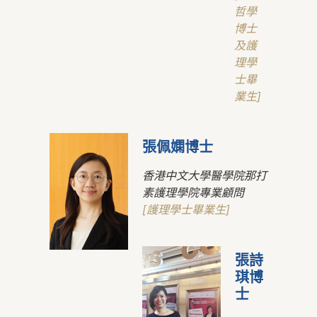
哲學
博士
及護
理學
士畢
業生]
張佩嫻博士
香港中文大學醫學院那打
素護理學院專業顧問
[護理學士畢業生]
張詩
琪博
士