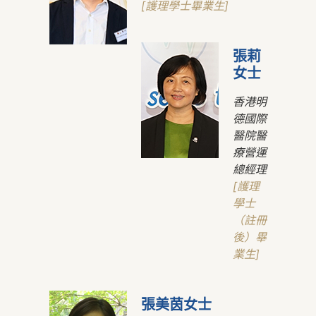
[護理學士畢業生]
張莉
女士
香港明
德國際
醫院醫
療營運
總經理
[護理
學士
（註冊
後）畢
業生]
張美茵女士