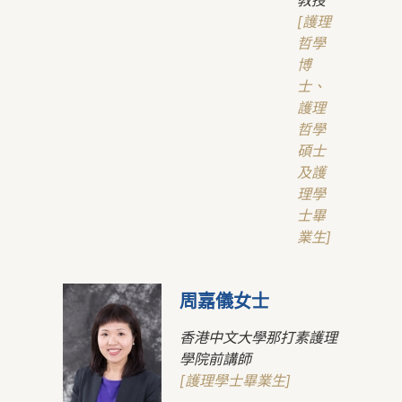
教授
[護理
哲學
博
士、
護理
哲學
碩士
及護
理學
士畢
業生]
周嘉儀女士
香港中文大學那打素護理
學院前講師
[護理學士畢業生]