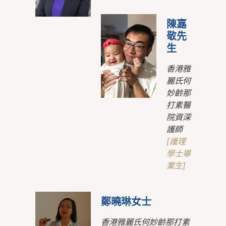
陳嘉
敬先
生
香港雅
麗氏何
妙齡那
打素醫
院資深
護師
[護理
學士畢
業生]
鄭曉琳女士
香港雅麗氏何妙齡那打素