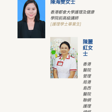
陳海雯女士
香港都會大學護理及健康
學院前高級講師
[護理學士畢業生]
陳麗
紅女
士
香港
醫院
管理
局港
島西
醫院
聯網
護理