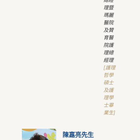
總經
理暨
瑪麗
醫院
及贊
育醫
院護
理總
經理
[護理
哲學
碩士
及護
理學
士畢
業生]
陳嘉亮先生