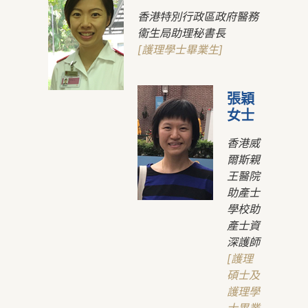
香港特別行政區政府醫務
衞生局助理秘書長
[護理學士畢業生]
張穎
女士
香港威
爾斯親
王醫院
助產士
學校助
產士資
深護師
[護理
碩士及
護理學