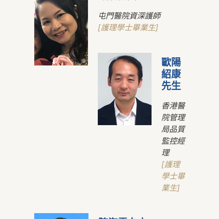
屯門醫院資深護師
[護理學士畢業生]
歐陽
紹康
先生
香港醫
院管理
局品質
監控經
理
[護理
學士畢
業生]