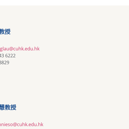
教授
nglau@cuhk.edu.hk
43 6222
B829
慧教授
nnieso@cuhk.edu.hk