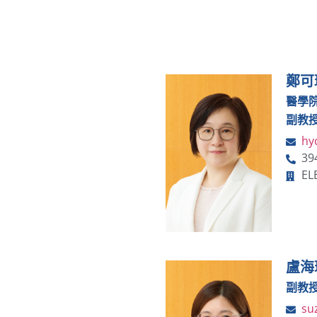
鄭可
醫學
副教
hy
39
EL
盧海
副教
su