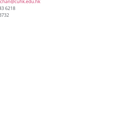
chan@cuhk.edu.hk
43 6218
B732