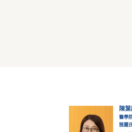
陳葉
醫學
雅麗