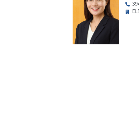
39
EL