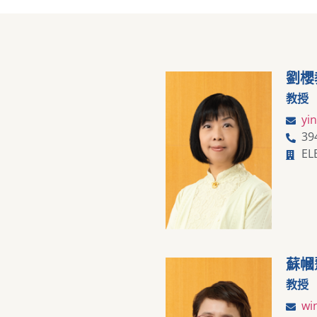
劉櫻
教授
yi
39
EL
蘇幗
教授
wi