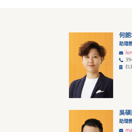
何朗
助理
lo
39
EL
吳碩
助理
ma