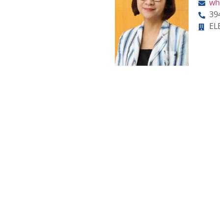
wh
39
EL