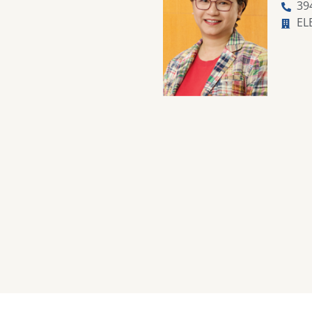
39
EL