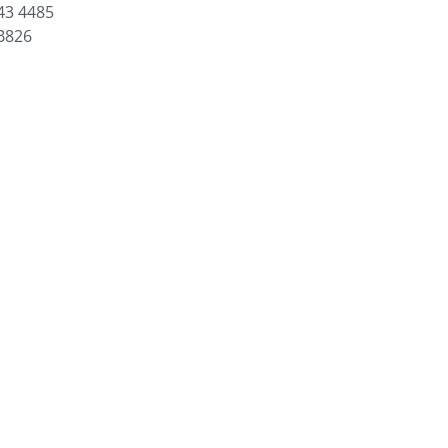
43 4485
B826