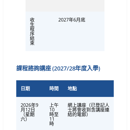
收
2027年6月底
生
程
序
結
束
課程諮詢講座 (2027/28年度入學)
日期
時間
地點
2026年9
上午
網上講座（已登記人
月12日
10
士將會收到含講座連
（星期
時至
結的電郵）
六）
11
時