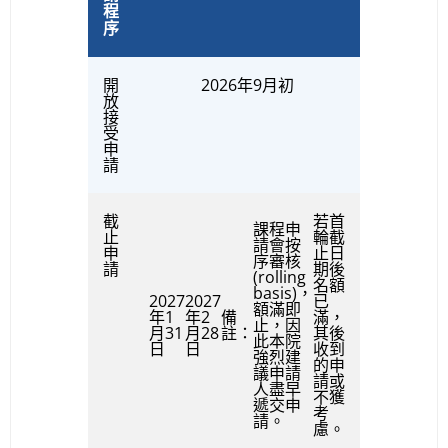
程
序
開
2026年9月初
放
接
受
申
請
截
若首
課程申
止
輪截
請會按
申
止日
序審核
請
期後
(rolling
名額
basis)，
2027
2027
已
額滿即
年1
年2
備
滿，
止，因
月31
月28
註：
其後
此本院
日
日
收到
強烈建
的申
議申請
請或
人盡早
不獲
遞交申
考
請。
慮。