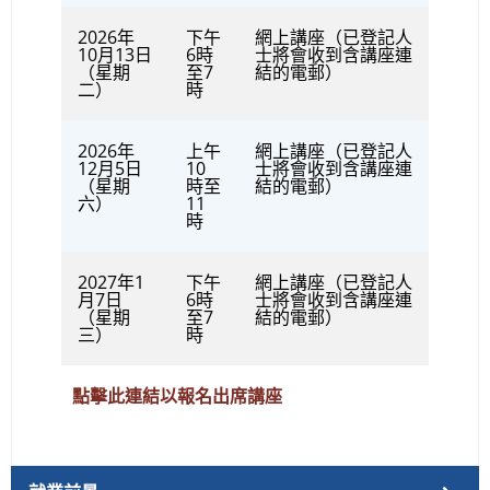
2026年
下午
網上講座（已登記人
10月13日
6時
士將會收到含講座連
（星期
至7
結的電郵）
二）
時
2026年
上午
網上講座（已登記人
12月5日
10
士將會收到含講座連
（星期
時至
結的電郵）
六）
11
時
2027年1
下午
網上講座（已登記人
月7日
6時
士將會收到含講座連
（星期
至7
結的電郵）
三）
時
點擊此連結以報名出席講座