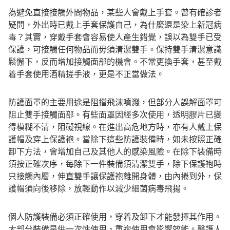
為避免直接接觸外間物品，某些人會戴上手套。曾有確診者
疑問，外出時已戴上手套保護自己，為什麼還是染上新冠病
毒？其實，穿戴手套會容易使人產生錯覺，誤以為雙手已受
保護，可接觸任何物品而毋須清潔雙手。保持雙手清潔意識
鬆懈下，反而增加接觸面部的機會。不常更換手套，甚至戴
着手套使用酒精搓手液，更是不正當做法。
防護面罩的主要用途是阻擋飛沫噴濺，但部分人誤解面罩可
阻止雙手接觸面部。有些面罩因經多次使用，透明膠片已變
得模糊不清，阻礙視線。在進出高危地方時，亦有人戴上保
護帽及穿上保護袍。當除下這些防護裝備時，如未按照正確
卸下方法，會增加自己及其他人的感染風險。在除下裝備時
須按正確次序，每除下一件裝備須清潔雙手，除下保護袍時
只接觸內層，伸直雙手讓保護袍離開身體，由內捲到外，保
護帽須向後移除，放輕動作以減少細菌病毒飛揚。
個人防護裝備必須正確使用，穿着及卸下才能發揮其作用。
大部分裝備是供一次性使用，重複使用會影響效能。醫護人