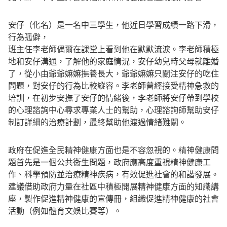
安仔（化名）是一名中三學生，他近日學習成績一路下滑，
行為孤僻，
班主任李老師偶爾在課堂上看到他在默默流淚。李老師積極
地和安仔溝通，了解他的家庭情況，安仔幼兒時父母就離婚
了，從小由爺爺嫲嫲撫養長大，爺爺嫲嫲只關注安仔的吃住
問題，對安仔的行為比較縱容。李老師曾經接受精神急救的
培訓，在初步安撫了安仔的情緒後，李老師將安仔帶到學校
的心理諮詢中心尋求專業人士的幫助，心理諮詢師幫助安仔
制訂詳細的治療計劃，最終幫助他渡過情緒難關。
政府在促進全民精神健康方面也是不容忽視的。精神健康問
題首先是一個公共衞生問題，政府應高度重視精神健康工
作、科學預防並治療精神疾病，有效促進社會的和諧發展。
建議借助政府力量在社區中積極開展精神健康方面的知識講
座，製作促進精神健康的宣傳冊，組織促進精神健康的社會
活動（例如體育文娛比賽等）。