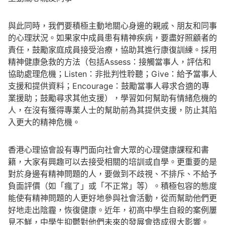
與此同時，我們要積極主動地關心身邊的親戚、朋友和同事
的心理狀況。如果家中成員患有精神疾病，要盡好照顧者的
責任，鼓勵家庭成員接受治療，協助其進行康復訓練。採用
精神健康急救的方法（包括Assess：接觸當事人，評估和
協助處理危機；Listen：非批判性聆聽；Give：給予當事人
支援和提供資料；Encourage：鼓勵當事人尋求合適的專
業援助；鼓勵尋求其他支援），學習如何幫助有情緒危機的
人，在沒有獲得專業人士的幫助前為其提供支援，防止其陷
入更大的精神危機。
香港心理協會設有專門面向社會大眾的心理健康課程和書
籍，大家有興趣可以去接受相關的培訓或自學。更重要的是
對於身邊有精神問題的人，要做到不歧視、不排斥、不給予
負面評價（如「瘋了」或「不正常」等）。積極包容的態度
能使有精神問題的人更好地參與社會活動，從而幫助他們更
好地走出陰霾，恢復健康。近年，初高中學生自殺的案例屢
見不鮮，中學生抑鬱對他們未來的發展會造成很大影響。