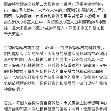
鬱症將會躍為全球第二大慢性病。香港心理衞生協會則指
出，每3個人就有一人會在人生的某個階段出現精神方面的
問題，以抑鬱症、焦慮症和物質濫用為最常見。據報道，目
前全港700多萬人口中，有超過200萬人口有顯著的精神困
擾，且大多數為15至24歲的年輕人。原因多為工作繁忙和
學業繁重。
生物醫學模式向生物──心理——社會醫學模式的轉變讓我
們對健康有了新的認識，大部分的身體疾病都與精神心理因
素密切相關，沒有精神心理上的健康，就不能稱為真正健
康。提高全民精神健康，已成為亟待重視的社會問題。良好
的精神健康不僅能夠促進個人的事業發展與和諧的家庭關
係，也會減少社會中暴力及衝突事件的發生，使整個社會風
氣處於積極的狀態，促進社會的和諧發展。如何促進全民精
神健康呢？
首先，每個人要從關愛自身做起。市民應該主動學習精神心
理方面的知識，關注精神健康的話題；同時，也應當多參與