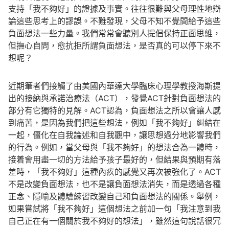
支持「我不夠好」的證據及事實。往往很難與父母理性地辯
論這些思考上的謬誤。不難發現，父母不知不覺間給予這些
負面想法一些力量。我們常常會聽別人提倡保持正面思維，
但撫心自問，愈抗拒所謂負面想法，是否真的可以停下來不
想呢？
近期筆者們接觸了由美國內華達大學臨床心理學教授海斯提
出的接納與承諾治療法（ACT），發覺ACT針對負面想法的
部分有它獨特的見解。ACT認為，負面想法之所以會讓人感
到痛苦，是因為我們把這些想法，例如「我不夠好」糾結在
一起，僵化在自我論述和自我觀中，讓思想過分地影響我們
的行為。例如，當父母與「我不夠好」的想法合為一體時，
接着會用盡一切的方法給予孩子最好的，但結果與預期有落
差時，「我不夠好」這種內疚的感覺又再次被強化了。ACT
不是改變負面想法，也不是讓負面想法消失，而是透過各種
正念、隱喻及體驗練習改變自己和負面想法的關係。舉例，
如果嘗試將「我不夠好」這個想法之前加一句「我注意到我
自己正在有一個關於我不夠好的想法」，雖然這句說話很冗