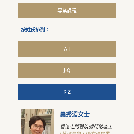
專業課程
按姓氏排列：
A-I
J-Q
R-Z
蕭秀湄女士
香港屯門醫院顧問助產士
[護理學學士後文憑畢業