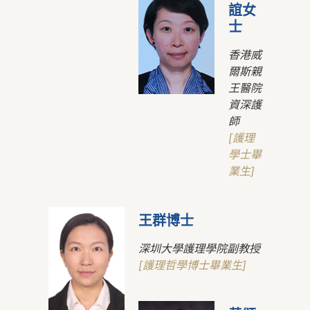
誼女
士
香港威
爾斯親
王醫院
資深護
師
[護理
學士畢
業生]
王群博士
深圳大學護理學院副教授
[護理哲學博士畢業生]