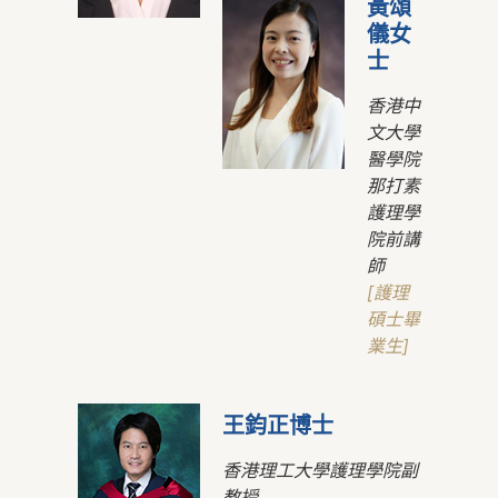
黃頌
儀女
士
香港中
文大學
醫學院
那打素
護理學
院前講
師
[護理
碩士畢
業生]
王鈞正博士
香港理工大學護理學院副
教授