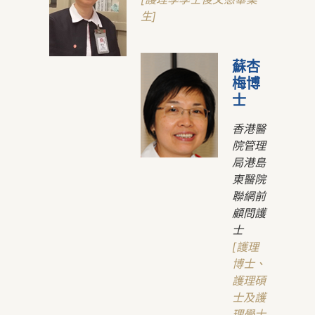
生]
蘇杏
梅博
士
香港醫
院管理
局港島
東醫院
聯網前
顧問護
士
[護理
博士、
護理碩
士及護
理學士