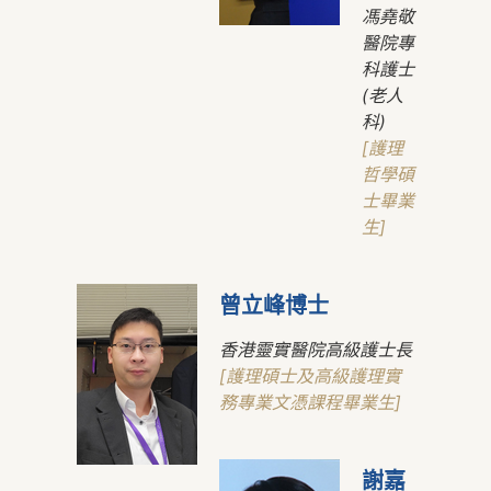
馮堯敬
醫院專
科護士
(老人
科)
[護理
哲學碩
士畢業
生]
曾立峰博士
香港靈實醫院高級護士長
[護理碩士及高級護理實
務專業文憑課程畢業生]
謝嘉