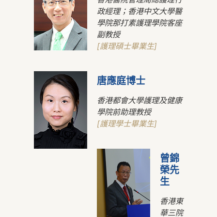
政經理；香港中文大學醫
學院那打素護理學院客座
副教授
[護理碩士畢業生]
唐應庭博士
香港都會大學護理及健康
學院前助理教授
[護理學士畢業生]
曾錦
榮先
生
香港東
華三院