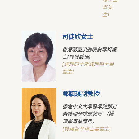
畢業
生]
司徒欣女士
香港葛量洪醫院前專科護
士(紓緩護理)
[護理碩士及護理學士畢
業生]
鄧穎琪副教授
香港中文大學醫學院那打
素護理學院副教授 （護
理學專業應用）
[護理哲學博士畢業生]