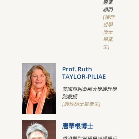
專業
顧問
[護理
哲學
博士
畢業
生]
Prof. Ruth
TAYLOR-PILIAE
美國亞利桑那大學護理學
院教授
[護理碩士畢業生]
唐華根博士
香港醫院管理局總護理行