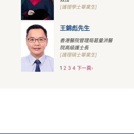
[護理學士畢業生]
王錦彪先生
香港醫院管理局葛量洪醫
院高級護士長
[護理碩士畢業生]
1
2
3
4
下一頁›