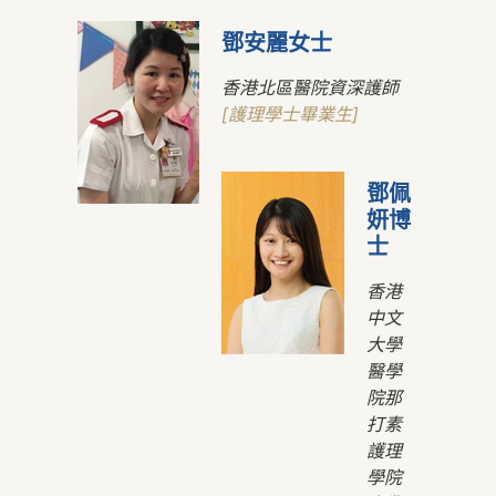
鄧安麗女士
香港北區醫院資深護師
[護理學士畢業生]
鄧佩
妍博
士
香港
中文
大學
醫學
院那
打素
護理
學院