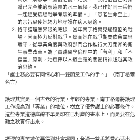
體已完全能適應這裏的水土氣候，我已作好同士兵們
一起經受這場戰爭考驗的準備。」「患者生命至上」
的宗旨驅使她竭力地守護在病人身邊。
恪守護理無界限的底線：當年南丁格爾見過殘酷的戰
場，因而極力反對戰爭。然而她在戰爭期間依舊盡忠
職守，從專業角度與政府部門合作進行大刀闊斧的衞
生事業改革。為了實踐醫學倫理中的「有利」和「不
傷害」原則，她選擇以人道主義的關愛精神超越其政
治思維。
「護士務必要有同情心和一雙願意工作的手。」（南丁格爾
名言）
護理其實是一個古老的行業，年輕的專業。南丁格爾將護理
工作提高到「專業」的地位，樹立了優秀護士的必要條件。
這些專業道德底線不單是印在已封塵的書本上，而是要在危
難之秋實行出來。
護理的專業地位要得到社會認同，全憑一雙手將愛心活出