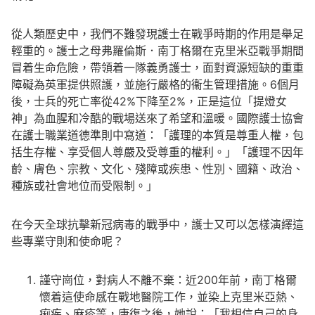
從人類歷史中，我們不難發現護士在戰爭時期的作用是舉足
輕重的。護士之母弗羅倫斯．南丁格爾在克里米亞戰爭期間
冒着生命危險，帶領着一隊義勇護士，面對資源短缺的重重
障礙為英軍提供照護，並施行嚴格的衞生管理措施。6個月
後，士兵的死亡率從42%下降至2%，正是這位「提燈女
神」為血腥和冷酷的戰場送來了希望和溫暖。國際護士協會
在護士職業道德準則中寫道：「護理的本質是尊重人權，包
括生存權、享受個人尊嚴及受尊重的權利。」「護理不因年
齡、膚色、宗教、文化、殘障或疾患、性別、國籍、政治、
種族或社會地位而受限制。」
在今天全球抗擊新冠病毒的戰爭中，護士又可以怎樣演繹這
些專業守則和使命呢？
謹守崗位，對病人不離不棄：近200年前，南丁格爾
懷着這使命感在戰地醫院工作，並染上克里米亞熱、
痢疾、麻疹等，康復之後，她說：「我相信自己的身