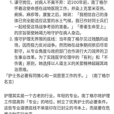
谨守岗位，对病人不离不弃：近200年前，南丁格尔
怀着这使命感在战地医院工作，并染上克里米亚热、
痢疾、麻疹等，康复之后，她说：「我相信自己的身
体已完全能适应这里的水土气候，我已作好同士兵们
一起经受这场战争考验的准备。」「患者生命至上」
的宗旨驱使她竭力地守护在病人身边。
恪守护理无界限的底线：当年南丁格尔见过残酷的战
场，因而极力反对战争。然而她在战争期间依旧尽忠
职守，从专业角度与政府部门合作进行大刀阔斧的卫
生事业改革。为了实践医学伦理中的「有利」和「不
伤害」原则，她选择以人道主义的关爱精神超越其政
治思维。
「护士务必要有同情心和一双愿意工作的手。」（南丁格尔
名言）
护理其实是一个古老的行业，年轻的专业。南丁格尔将护理
工作提高到「专业」的地位，树立了优秀护士的必要条件。
这些专业道德底线不单是印在已封尘的书本上，而是要在危
难之秋实行出来。