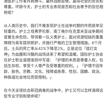
港医护工作者并肩搏斗，最终战胜疫情，赢得社会的赞赏和
尊重。环顾今天，护士的专业表现是否和社会寄予的信任相
称呢？
从人类历史中，我们不难发现护士在战争时期的作用是举足
轻重的。护士之母弗罗伦斯．南丁格尔在克里米亚战争期间
冒着生命危险，带领着一队义勇护士，面对资源短缺的重重
障碍为英军提供照护，并施行严格的卫生管理措施。6个月
后，士兵的死亡率从42%下降至2%，正是这位「提灯女
神」为血腥和冷酷的战场送来了希望和温暖。国际护士协会
在护士职业道德准则中写道：「护理的本质是尊重人权，包
括生存权、享受个人尊严及受尊重的权利。」「护理不因年
龄、肤色、宗教、文化、残障或疾患、性别、国籍、政治、
种族或社会地位而受限制。」
在今天全球抗击新冠病毒的战争中，护士又可以怎样演绎这
些专业守则和使命呢？