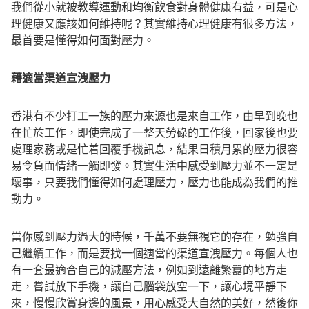
我們從小就被教導運動和均衡飲食對身體健康有益，可是心
理健康又應該如何維持呢？其實維持心理健康有很多方法，
最首要是懂得如何面對壓力。
藉適當渠道宣洩壓力
香港有不少打工一族的壓力來源也是來自工作，由早到晚也
在忙於工作，即使完成了一整天勞碌的工作後，回家後也要
處理家務或是忙着回覆手機訊息，結果日積月累的壓力很容
易令負面情緒一觸即發。其實生活中感受到壓力並不一定是
壞事，只要我們懂得如何處理壓力，壓力也能成為我們的推
動力。
當你感到壓力過大的時候，千萬不要無視它的存在，勉強自
己繼續工作，而是要找一個適當的渠道宣洩壓力。每個人也
有一套最適合自己的減壓方法，例如到遠離繁囂的地方走
走，嘗試放下手機，讓自己腦袋放空一下，讓心境平靜下
來，慢慢欣賞身邊的風景，用心感受大自然的美好，然後你