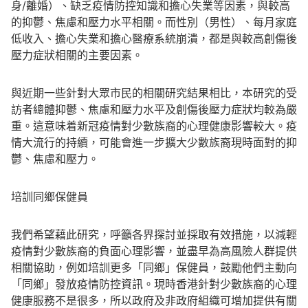
身/離婚）、缺乏疫情防控知識和擔心失業等因素，與較高
的抑鬱、焦慮和壓力水平相關。而性別（男性）、每月家庭
低收入、擔心失業和擔心醫療系統崩潰，都是與較高創傷後
壓力症狀相關的主要因素。
與近期一些針對大眾市民的相關研究結果相比，本研究的受
訪者總體抑鬱、焦慮和壓力水平及創傷後壓力症狀均較為嚴
重。這意味着新冠疫情對少數族裔的心理健康影響較大。疫
情大流行的持續，可能會進一步擴大少數族裔現時面對的抑
鬱、焦慮和壓力。
培訓同鄉保健員
我們希望藉此研究，呼籲各界探討並採取有效措施，以減輕
疫情對少數族裔的負面心理影響，並盡早為高風險人群提供
相關協助，例如培訓更多「同鄉」保健員，鼓勵他們主動向
「同鄉」發放疫情防控資訊。現時香港針對少數族裔的心理
健康服務不是很多，所以政府及非政府組織可增加提供有關