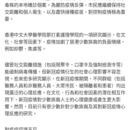
毒株的本地確診個案。為嚴防疫情反彈，市民應繼續保持社
交距離和個人衞生，以及盡快接種疫苗，對控制疫情極為重
要。
香港中文大學醫學院那打素護理學院的一項研究顯示，在文
化、社會等因素下，疫情加劇了居港少數族裔的負面情緒，
例如抑鬱、焦慮等。
儘管社交距離措施（包括限聚令、口罩令及強制檢測令等）
能遏制病毒傳播，但新冠疫情衍生的社會心理影響不容忽
視。愈來愈多研究顯示，在新冠疫情期間，不同群組（包括
醫務人員和非醫務人員、大眾市民、被隔離者和患者）均出
現廣泛的心理反應。在文化、行為和社會因素的潛在相互作
用下，新冠疫情對少數族裔人士的心理健康或產生更大影
響。然而，目前只有很少數針對少數族裔及其對新冠疫情心
理反應的研究。
對疫症認識不足