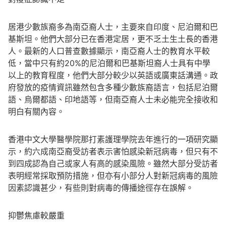
居港少數族裔多為南亞裔人士，主要來自印度、尼泊爾和巴
基斯坦。他們大部分已在香港定居，更不乏土生土長的香港
人。最新的人口普查數據顯示，南亞裔人士的教育水平較
低，當中只有約20%的尼泊爾和巴基斯坦裔人士具有中學
以上的教育程度，他們大部分較少以英語或廣東話溝通。政
府發放的疫情資訊雖然包含多種少數族裔語言，包括尼泊爾
語、烏爾都語、印地語等，但南亞裔人士未必能完全接收和
明白有關內容。
香港中文大學醫學院那打素護理學院去年進行的一項研究顯
示，約六成南亞裔受訪者表示害怕感染新冠病毒，但只有不
到四成認為自己或家人有高的感染風險。雖然大部分受訪者
表明經常採取預防措施，但亦有小部分人對新冠病毒的風險
因素認識甚少，有些則對病毒的傳播途徑存在誤解。
抑鬱焦慮較嚴重