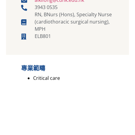
3943 0535
RN, BNurs (Hons), Specialty Nurse
(cardiothoracic surgical nursing),
MPH
ELB801
專業範疇
Critical care