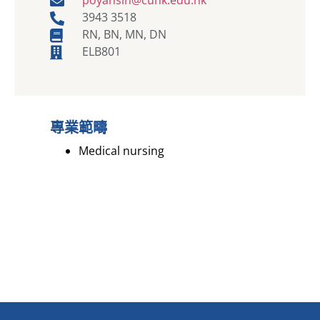
3943 3518
RN, BN, MN, DN
ELB801
專業範疇
Medical nursing