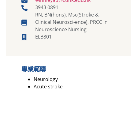
3943 0891
RN, BN(hons), Msc(Stroke &
Clinical Neurosci-ence), PRCC in
Neuroscience Nursing
ELB801
專業範疇
Neurology
Acute stroke