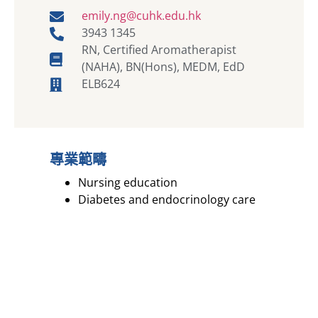
emily.ng@cuhk.edu.hk
3943 1345
RN, Certified Aromatherapist
(NAHA), BN(Hons), MEDM, EdD
ELB624
專業範疇
Nursing education
Diabetes and endocrinology care