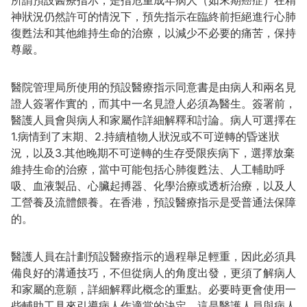
所謂預設醫療指示，是指危重成年病人（如末期癌症）在精
神狀況仍然許可的情況下，預先指示在臨終前拒絕進行心肺
復甦法和其他維持生命的治療，以減少不必要的痛苦，保持
尊嚴。
醫院管理局所使用的預設醫療指示同意書是由病人和兩名見
證人簽署作實的，而其中一名見證人必須為醫生。簽署前，
醫護人員會與病人和家屬作詳細解釋和討論。病人可選擇在
1.病情到了末期、2.持續植物人狀況或不可逆轉的昏迷狀
況，以及3.其他晚期不可逆轉的生存受限疾病下，選擇放棄
維持生命的治療，當中可能包括心肺復甦法、人工輔助呼
吸、血液製品、心臟起搏器、化學治療或透析治療，以及人
工營養及流體餵養。在香港，預設醫療指示是受普通法保障
的。
醫護人員在計劃預設醫療指示的過程舉足輕重，因此必須具
備良好的溝通技巧，不但從病人的角度出發，更須了解病人
和家屬的意願，詳細解釋此概念的重點。必要時更會使用一
些輔助工具來引導病人作適當的決定。這是醫護人員與病人