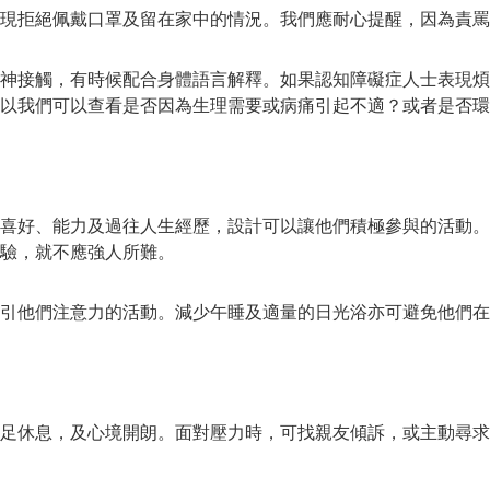
現拒絕佩戴口罩及留在家中的情況。我們應耐心提醒，因為責罵
神接觸，有時候配合身體語言解釋。如果認知障礙症人士表現煩
以我們可以查看是否因為生理需要或病痛引起不適？或者是否環
喜好、能力及過往人生經歷，設計可以讓他們積極參與的活動。
驗，就不應強人所難。
引他們注意力的活動。減少午睡及適量的日光浴亦可避免他們在
足休息，及心境開朗。面對壓力時，可找親友傾訴，或主動尋求