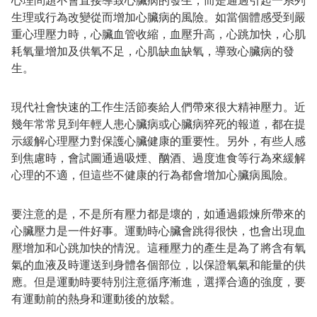
心理問題不會直接導致心臟病的發生，而是通過引起一系列
生理或行為改變從而增加心臟病的風險。如當個體感受到嚴
重心理壓力時，心臟血管收縮，血壓升高，心跳加快，心肌
耗氧量增加及供氧不足，心肌缺血缺氧，導致心臟病的發
生。
現代社會快速的工作生活節奏給人們帶來很大精神壓力。近
幾年常常見到年輕人患心臟病或心臟病猝死的報道，都在提
示緩解心理壓力對保護心臟健康的重要性。另外，有些人感
到焦慮時，會試圖通過吸煙、酗酒、過度進食等行為來緩解
心理的不適，但這些不健康的行為都會增加心臟病風險。
要注意的是，不是所有壓力都是壞的，如通過鍛煉所帶來的
心臟壓力是一件好事。運動時心臟會跳得很快，也會出現血
壓增加和心跳加快的情況。這種壓力的產生是為了將含有氧
氣的血液及時運送到身體各個部位，以保證氧氣和能量的供
應。但是運動時要特別注意循序漸進，選擇合適的強度，要
有運動前的熱身和運動後的放鬆。